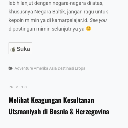
lebih lanjut dengan negara-negara di atas,
khususnya Negara Baltik, jangan ragu untuk
kepoin mimin ya di kamarpelajar.id.
See you
dipostingan mimin selanjutnya ya
Suka
Categories
Adventure
Amerika
Asia
Destinasi
Eropa
Post
Previous
PREV POST
Post
Melihat Keagungan Kesultanan
navigation
Utsmaniyah di Bosnia & Herzegovina