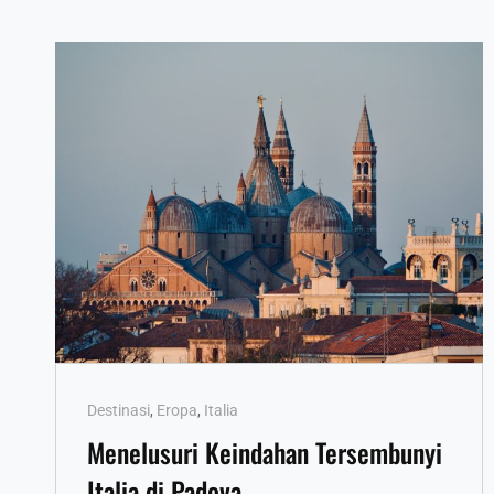
Cat
Destinasi
,
Eropa
,
Italia
Links
Menelusuri Keindahan Tersembunyi
Italia di Padova