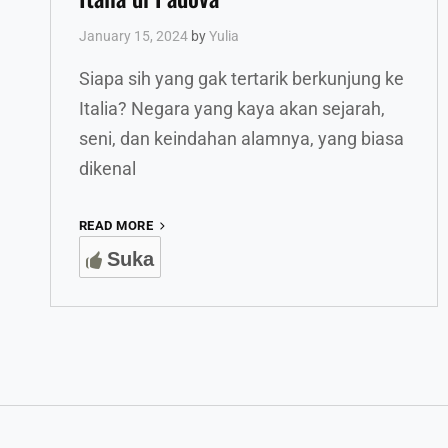
January 15, 2024
by
Yulia
Siapa sih yang gak tertarik berkunjung ke
Italia? Negara yang kaya akan sejarah,
seni, dan keindahan alamnya, yang biasa
dikenal
MENELUSURI
READ MORE
KEINDAHAN
Suka
TERSEMBUNYI
ITALIA
DI
PADOVA