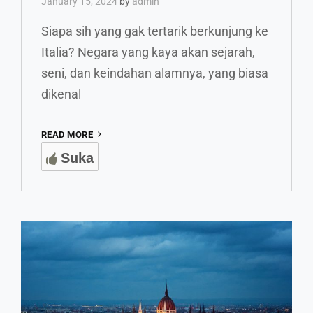
January 15, 2024
by
admin
Siapa sih yang gak tertarik berkunjung ke
Italia? Negara yang kaya akan sejarah,
seni, dan keindahan alamnya, yang biasa
dikenal
MENELUSURI
READ MORE
KEINDAHAN
Suka
TERSEMBUNYI
ITALIA
DI
PADOVA