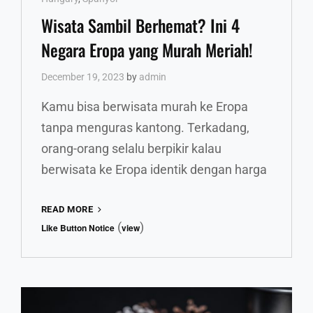
Wisata Sambil Berhemat? Ini 4
Negara Eropa yang Murah Meriah!
December 19, 2023
by
admin
Kamu bisa berwisata murah ke Eropa
tanpa menguras kantong. Terkadang,
orang-orang selalu berpikir kalau
berwisata ke Eropa identik dengan harga
WISATA
READ MORE
SAMBIL
(
)
Like Button Notice
view
BERHEMAT?
INI
4
NEGARA
EROPA
YANG