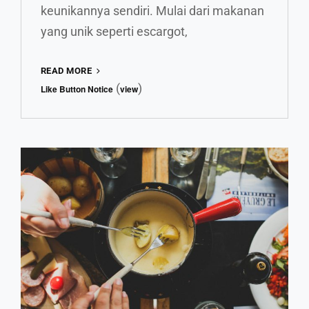
keunikannya sendiri. Mulai dari makanan
yang unik seperti escargot,
MENGENAL
READ MORE
NORMANDIA:
(
)
Like Button Notice
view
MULAI
DARI
ISTANA
LAUT
SAMPAI
KEJU-
KEJU
YANG
GURIH!