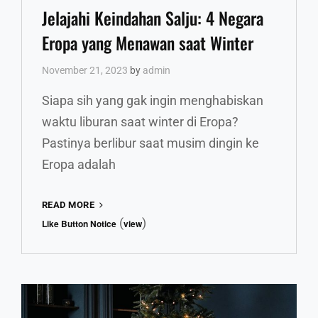
Links
Jelajahi Keindahan Salju: 4 Negara
Eropa yang Menawan saat Winter
November 21, 2023
by
admin
Siapa sih yang gak ingin menghabiskan
waktu liburan saat winter di Eropa?
Pastinya berlibur saat musim dingin ke
Eropa adalah
JELAJAHI
READ MORE
KEINDAHAN
(
)
Like Button Notice
view
SALJU:
4
NEGARA
EROPA
YANG
MENAWAN