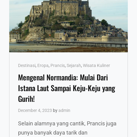
Cat
Destinasi
,
Eropa
,
Prancis
,
Sejarah
,
Wisata Kuliner
Links
Mengenal Normandia: Mulai Dari
Istana Laut Sampai Keju-Keju yang
Gurih!
December 4, 2023
by
admin
Selain alamnya yang cantik, Prancis juga
punya banyak daya tarik dan