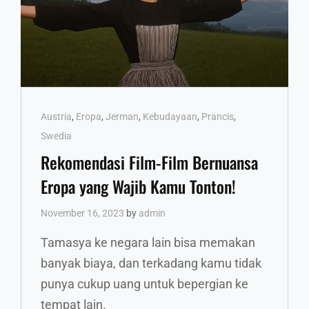
DI
EROPA
YANG
BISA
KAMU
COBA!
Cat
Austria
,
Eropa
,
Jerman
,
Kebudayaan
,
Prancis
,
Links
Swedia
Rekomendasi Film-Film Bernuansa
Eropa yang Wajib Kamu Tonton!
November 16, 2023
by
admin
Tamasya ke negara lain bisa memakan
banyak biaya, dan terkadang kamu tidak
punya cukup uang untuk bepergian ke
tempat lain.