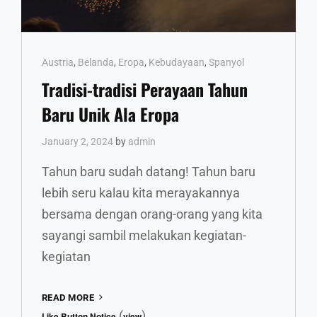
Cat
Austria
,
Belanda
,
Eropa
,
Kebudayaan
,
Spanyol
Links
Tradisi-tradisi Perayaan Tahun
Baru Unik Ala Eropa
January 2, 2024
by
admin
Tahun baru sudah datang! Tahun baru
lebih seru kalau kita merayakannya
bersama dengan orang-orang yang kita
sayangi sambil melakukan kegiatan-
kegiatan
TRADISI-
READ MORE
TRADISI
(
)
Like Button Notice
view