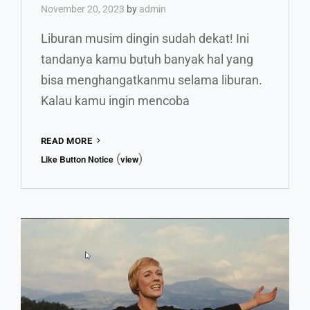
November 20, 2023
by
admin
Liburan musim dingin sudah dekat! Ini
tandanya kamu butuh banyak hal yang
bisa menghangatkanmu selama liburan.
Kalau kamu ingin mencoba
BOSAN
READ MORE
DENGAN
(
)
Like Button Notice
view
NATAL
YANG
ITU-
ITU
SAJA?
INI
BEBERAPA
TRADISI
NATAL
UNIK