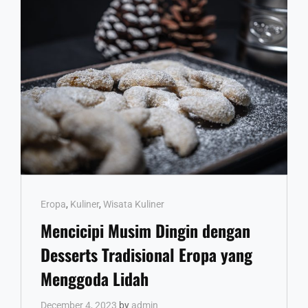
MURAH
MERIAH!
Cat
Eropa
,
Kuliner
,
Wisata Kuliner
Links
Mencicipi Musim Dingin dengan
Desserts Tradisional Eropa yang
Menggoda Lidah
December 4, 2023
by
admin