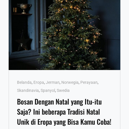
SAAT
WINTER
Cat
Belanda
,
Eropa
,
Jerman
,
Norwegia
,
Perayaan
,
Links
Skandinavia
,
Spanyol
,
Swedia
Bosan Dengan Natal yang Itu-itu
Saja? Ini beberapa Tradisi Natal
Unik di Eropa yang Bisa Kamu Coba!