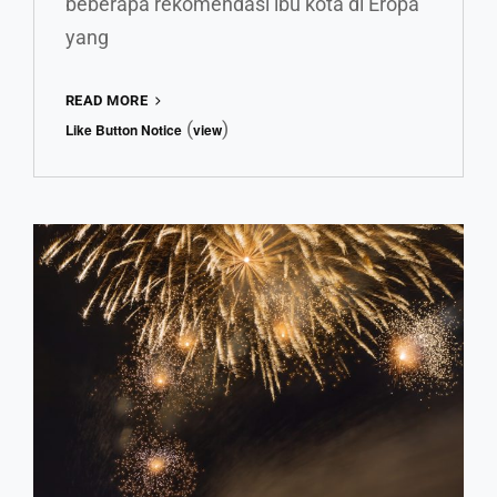
beberapa rekomendasi ibu kota di Eropa
yang
MENGARUNGI
READ MORE
KEAJAIBAN
(
)
Like Button Notice
view
EROPA:
LIMA
DESTINASI
WISATA
MEMUKAU
YANG
WAJIB
DIKUNJUNGI