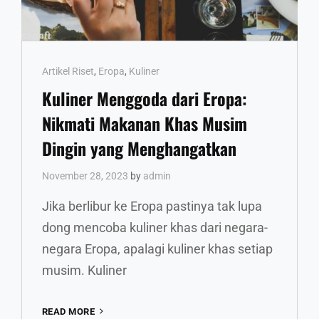
Cat
Artikel Riset
,
Eropa
,
Kuliner
Links
Kuliner Menggoda dari Eropa:
Nikmati Makanan Khas Musim
Dingin yang Menghangatkan
November 28, 2023
by
admin
Jika berlibur ke Eropa pastinya tak lupa
dong mencoba kuliner khas dari negara-
negara Eropa, apalagi kuliner khas setiap
musim. Kuliner
KULINER
READ MORE