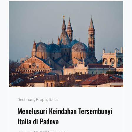
Cat
Destinasi
,
Eropa
,
Italia
Links
Menelusuri Keindahan Tersembunyi
Italia di Padova