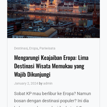
Cat
Destinasi
,
Eropa
,
Pariwisata
Links
Mengarungi Keajaiban Eropa: Lima
Destinasi Wisata Memukau yang
Wajib Dikunjungi
January 2, 2024
by
admin
Sobat KP mau berlibur ke Eropa? Namun
bosan dengan destinasi populer? Ini dia