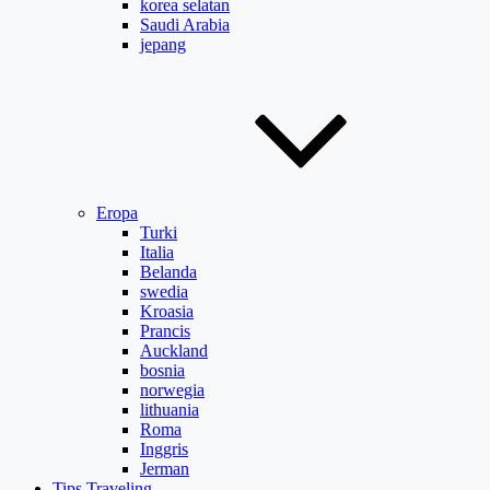
korea selatan
Saudi Arabia
jepang
Eropa
Turki
Italia
Belanda
swedia
Kroasia
Prancis
Auckland
bosnia
norwegia
lithuania
Roma
Inggris
Jerman
Tips Traveling