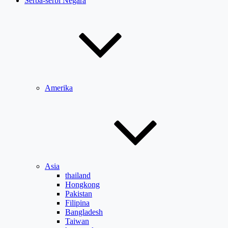
Serba-serbi Negara
Amerika
Asia
thailand
Hongkong
Pakistan
Filipina
Bangladesh
Taiwan