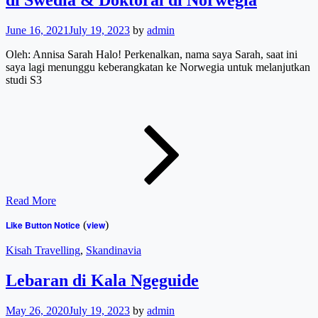
di Swedia & Doktoral di Norwegia
June 16, 2021
July 19, 2023
by
admin
Oleh: Annisa Sarah Halo! Perkenalkan, nama saya Sarah, saat ini
saya lagi menunggu keberangkatan ke Norwegia untuk melanjutkan
studi S3
Skandinav
Ku
Kembali:
Studi
Master
di
Swedia
&
Read More
Doktoral
di
Like Button Notice
(
view
)
Norwegia
Cat
Kisah Travelling
,
Skandinavia
Links
Lebaran di Kala Ngeguide
May 26, 2020
July 19, 2023
by
admin