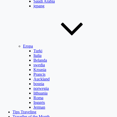
Saudi Arabia
jepang
Eropa
Turki
Italia
Belanda
swedia
Kroasia
Prancis
Auckland
bosnia
norwegia
lithuania
Roma
Inggris
Jerman
Tips Traveling
Traveller of the Month