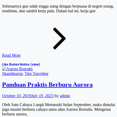
Sebenarnya gue udah engga asing dengan berpuasa di negeri orang,
sendirian, dan sambil kerja pula. Dalam hal ini, kerja gue
Lebaran
di
Kala
Ngeguide
Read More
Like Button Notice
(
view
)
Cat
Skandinavia
,
Tips Traveling
Links
Panduan Praktis Berburu Aurora
October 10, 2019
July 19, 2023
by
admin
Oleh Satu Cahaya Langit Memasuki bulan September, maka dimulai
juga musim berburu cahaya utara alias Aurora Borealis. Mengenai
berburu aurora,