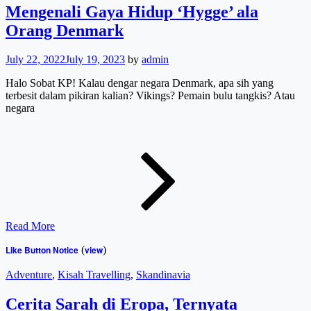
Mengenali Gaya Hidup ‘Hygge’ ala
Bisa
Kamu
Orang Denmark
Coba!
July 22, 2022
July 19, 2023
by
admin
Halo Sobat KP! Kalau dengar negara Denmark, apa sih yang
terbesit dalam pikiran kalian? Vikings? Pemain bulu tangkis? Atau
negara
Mengenal
Gaya
Hidup
‘Hygge’
ala
Orang
Denmark
Read More
Like Button Notice
(
view
)
Cat
Adventure
,
Kisah Travelling
,
Skandinavia
Links
Cerita Sarah di Eropa, Ternyata