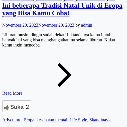
Ini beberapa Tradisi Natal Unik di Eropa
yang Bisa Kamu Coba!
November 20, 2023
November 20, 2023
by
admin
Liburan musim dingin sudah dekat! Ini tandanya kamu butuh
banyak hal yang bisa menghangatkanmu selama liburan. Kalau
kamu ingin mencoba
Bosan
Dengan
Natal
yang
Itu-
itu
Saja?
Ini
Read More
beberapa
Tradisi
Natal
Suka
2
Unik
di
Cat
Adventure
,
Eropa
,
kesehatan mental
,
Life Style
,
Skandinavia
Eropa
Links
yang