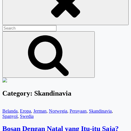
Search
for:
Search
Category:
Skandinavia
Cat
Belanda
,
Eropa
,
Jerman
,
Norwegia
,
Perayaan
,
Skandinavia
,
Links
Spanyol
,
Swedia
Bosan Dengan Natal yang Itu-itu Saja?