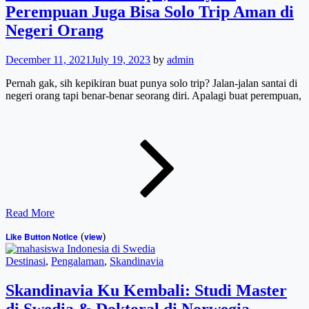
Perempuan Juga Bisa Solo Trip Aman di
Negeri Orang
December 11, 2021
July 19, 2023
by
admin
Pernah gak, sih kepikiran buat punya solo trip? Jalan-jalan santai di
negeri orang tapi benar-benar seorang diri. Apalagi buat perempuan,
Cerita
Sarah
di
Eropa,
Ternyata
Perempua
Juga
Bisa
Read More
Solo
Trip
Like Button Notice
(
view
)
Aman
di
Cat
Destinasi
,
Pengalaman
,
Skandinavia
Negeri
Links
Orang
Skandinavia Ku Kembali: Studi Master