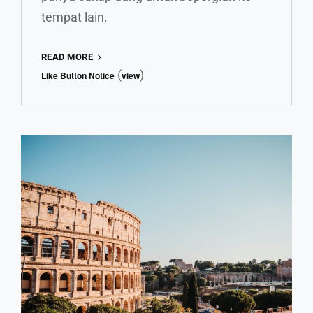
tempat lain.
REKOMENDASI
READ MORE
FILM-
(
)
Like Button Notice
view
FILM
BERNUANSA
EROPA
YANG
WAJIB
KAMU
TONTON!