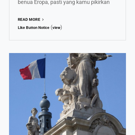
benua Eropa, pasti yang kamu pikirkan
BOSAN
READ MORE
DENGAN
(
)
Like Button Notice
view
DESTINASI
POPULER?
INI
5
NEGARA
EROPA
YANG
TIDAK
KALAH
CIAMIK!