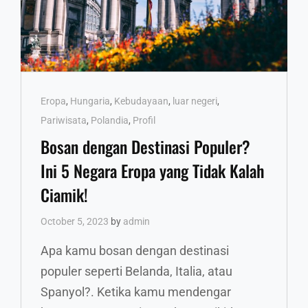
Cat
Eropa
,
Hungaria
,
Kebudayaan
,
luar negeri
,
Links
Pariwisata
,
Polandia
,
Profil
Bosan dengan Destinasi Populer?
Ini 5 Negara Eropa yang Tidak Kalah
Ciamik!
October 5, 2023
by
admin
Apa kamu bosan dengan destinasi
populer seperti Belanda, Italia, atau
Spanyol?. Ketika kamu mendengar