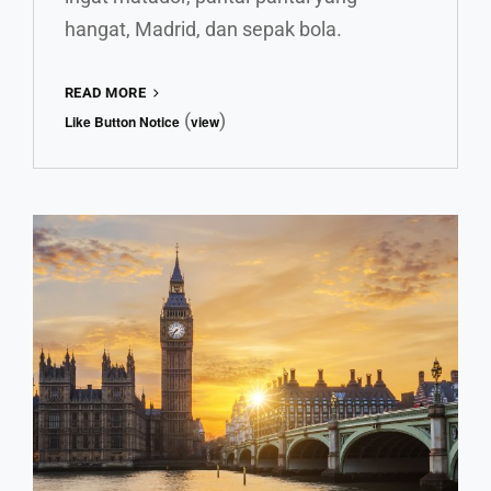
hangat, Madrid, dan sepak bola.
YUK
READ MORE
INTIP
(
)
Like Button Notice
view
CATALUNYA,
DAERAH
ARTISTIK
SPANYOL
YANG
NYENTRIK!