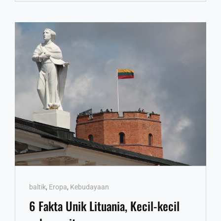
YANG
CERAH
CERIA!
Cat
baltik
,
Eropa
,
Kebudayaan
Links
6 Fakta Unik Lituania, Kecil-kecil