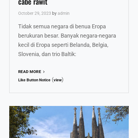
cabe rawit
October 29, 2023
by
admin
Tidak semua negara di benua Eropa
berukuran besar. Banyak negara-negara
kecil di Eropa seperti Belanda, Belgia,
Slovenia, dan trio Baltik:
6
READ MORE
FAKTA
(
)
Like Button Notice
view
UNIK
LITUANIA,
KECIL-
KECIL
CABE
RAWIT