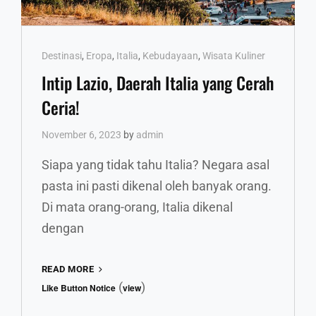
Cat
Destinasi
,
Eropa
,
Italia
,
Kebudayaan
,
Wisata Kuliner
Links
Intip Lazio, Daerah Italia yang Cerah
Ceria!
November 6, 2023
by
admin
Siapa yang tidak tahu Italia? Negara asal
pasta ini pasti dikenal oleh banyak orang.
Di mata orang-orang, Italia dikenal
dengan
INTIP
READ MORE
LAZIO,
(
)
Like Button Notice
view
DAERAH
ITALIA