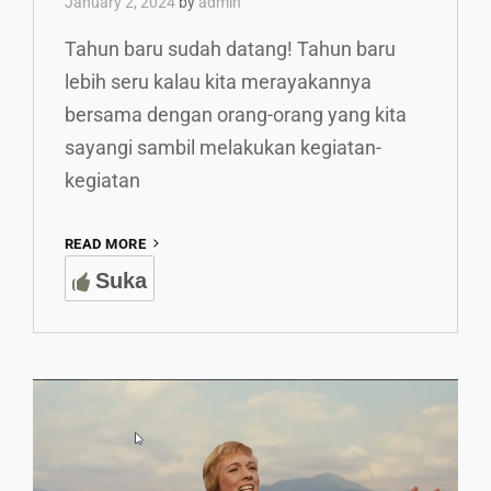
January 2, 2024
by
admin
Tahun baru sudah datang! Tahun baru
lebih seru kalau kita merayakannya
bersama dengan orang-orang yang kita
sayangi sambil melakukan kegiatan-
kegiatan
TRADISI-
READ MORE
TRADISI
Suka
PERAYAAN
TAHUN
BARU
UNIK
ALA
EROPA