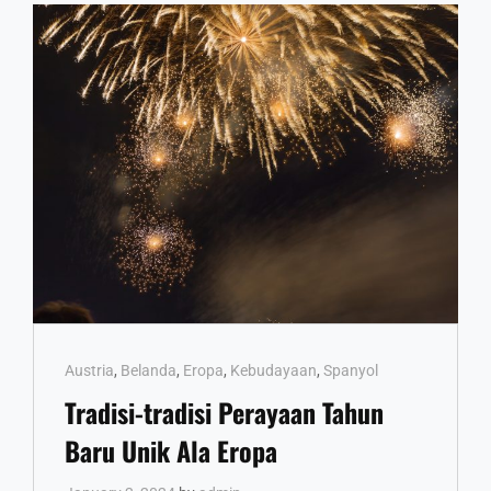
Cat
Austria
,
Belanda
,
Eropa
,
Kebudayaan
,
Spanyol
Links
Tradisi-tradisi Perayaan Tahun
Baru Unik Ala Eropa