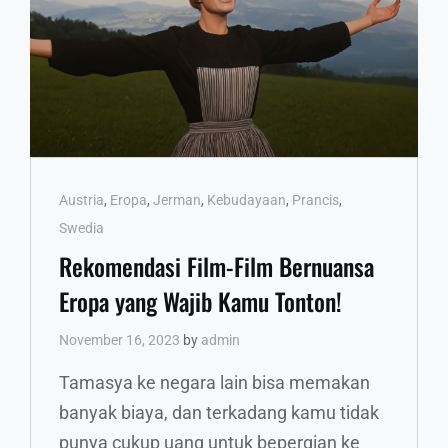
Cat
Austria
,
Eropa
,
Jerman
,
Kebudayaan
,
Prancis
,
Links
Swedia
Rekomendasi Film-Film Bernuansa
Eropa yang Wajib Kamu Tonton!
November 16, 2023
by
admin
Tamasya ke negara lain bisa memakan
banyak biaya, dan terkadang kamu tidak
punya cukup uang untuk bepergian ke