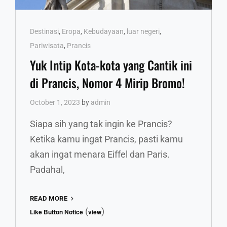
Cat
Destinasi
,
Eropa
,
Kebudayaan
,
luar negeri
,
Links
Pariwisata
,
Prancis
Yuk Intip Kota-kota yang Cantik ini
di Prancis, Nomor 4 Mirip Bromo!
October 1, 2023
by
admin
Siapa sih yang tak ingin ke Prancis?
Ketika kamu ingat Prancis, pasti kamu
akan ingat menara Eiffel dan Paris.
Padahal,
YUK
READ MORE
INTIP
(
)
Like Button Notice
view
KOTA-