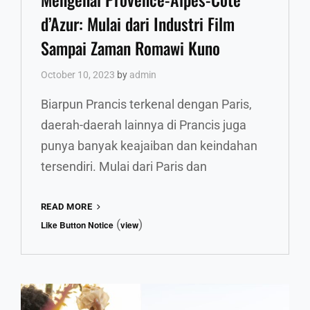
d’Azur: Mulai dari Industri Film
Sampai Zaman Romawi Kuno
October 10, 2023
by
admin
Biarpun Prancis terkenal dengan Paris,
daerah-daerah lainnya di Prancis juga
punya banyak keajaiban dan keindahan
tersendiri. Mulai dari Paris dan
MENGENAL
READ MORE
PROVENCE-
(
)
Like Button Notice
view
ALPES-
CÔTE
D’AZUR:
MULAI
DARI
INDUSTRI