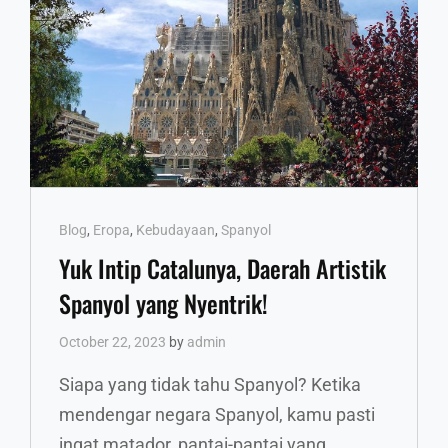
Cat
Blog
,
Eropa
,
Kebudayaan
,
Spanyol
Links
Yuk Intip Catalunya, Daerah Artistik
Spanyol yang Nyentrik!
October 22, 2023
by
admin
Siapa yang tidak tahu Spanyol? Ketika
mendengar negara Spanyol, kamu pasti
ingat matador, pantai-pantai yang