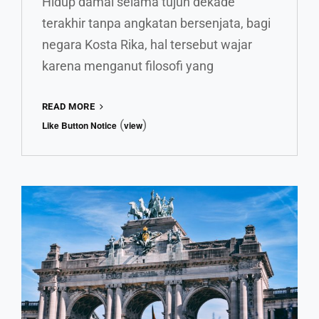
Hidup damai selama tujuh dekade
terakhir tanpa angkatan bersenjata, bagi
negara Kosta Rika, hal tersebut wajar
karena menganut filosofi yang
MENILIK
READ MORE
KOSTA
(
)
Like Button Notice
view
RIKA,
NEGARA
TANPA
ANGKATAN
BERSENJATA