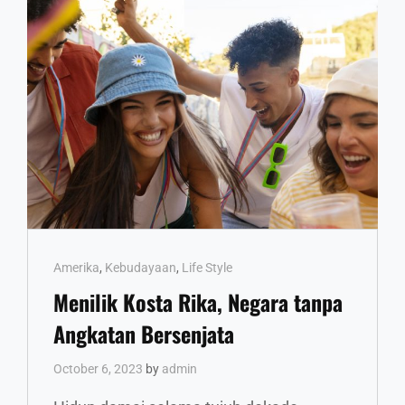
FILM
SAMPAI
ZAMAN
ROMAWI
KUNO
Cat
Amerika
,
Kebudayaan
,
Life Style
Links
Menilik Kosta Rika, Negara tanpa
Angkatan Bersenjata
October 6, 2023
by
admin