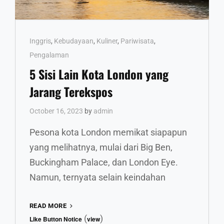
Cat
Inggris
,
Kebudayaan
,
Kuliner
,
Pariwisata
,
Links
Pengalaman
5 Sisi Lain Kota London yang
Jarang Terekspos
October 16, 2023
by
admin
Pesona kota London memikat siapapun
yang melihatnya, mulai dari Big Ben,
Buckingham Palace, dan London Eye.
Namun, ternyata selain keindahan
5
READ MORE
SISI
(
)
Like Button Notice
view