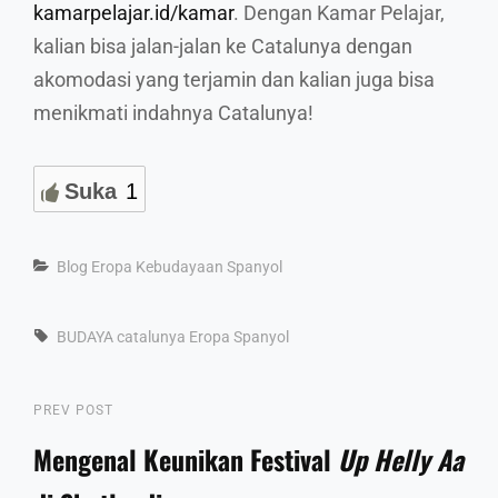
kamarpelajar.id/kamar
. Dengan Kamar Pelajar,
kalian bisa jalan-jalan ke Catalunya dengan
akomodasi yang terjamin dan kalian juga bisa
menikmati indahnya Catalunya!
Suka
1
Categories
Blog
Eropa
Kebudayaan
Spanyol
Tags,
BUDAYA
catalunya
Eropa
Spanyol
Post
Previous
PREV POST
Post
Mengenal Keunikan Festival
Up Helly Aa
navigation