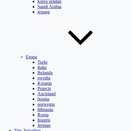
korea selatan
Saudi Arabia
jepang
Eropa
Turki
Italia
Belanda
swedia
Kroasia
Prancis
Auckland
bosnia
norwegia
lithuania
Roma
Inggris
Jerman
Tips Traveling