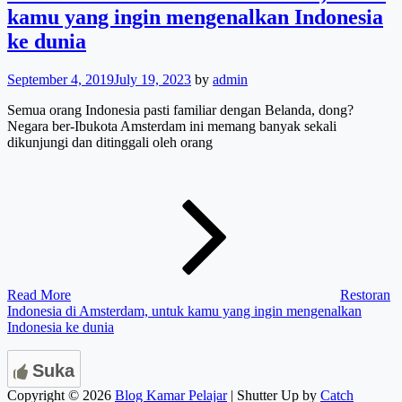
kamu yang ingin mengenalkan Indonesia
ke dunia
September 4, 2019
July 19, 2023
by
admin
Semua orang Indonesia pasti familiar dengan Belanda, dong?
Negara ber-Ibukota Amsterdam ini memang banyak sekali
dikunjungi dan ditinggali oleh orang
Read More
Restoran
Indonesia di Amsterdam, untuk kamu yang ingin mengenalkan
Indonesia ke dunia
Suka
Copyright © 2026
Blog Kamar Pelajar
|
Shutter Up by
Catch