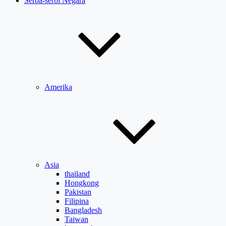
Serba-serbi Negara
Amerika
Asia
thailand
Hongkong
Pakistan
Filipina
Bangladesh
Taiwan