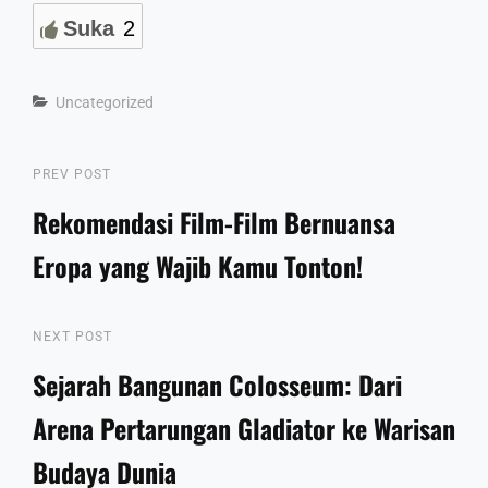
Suka
2
Categories
Uncategorized
Post
Previous
PREV POST
Post
Rekomendasi Film-Film Bernuansa
navigation
Eropa yang Wajib Kamu Tonton!
Next
NEXT POST
Post
Sejarah Bangunan Colosseum: Dari
Arena Pertarungan Gladiator ke Warisan
Budaya Dunia