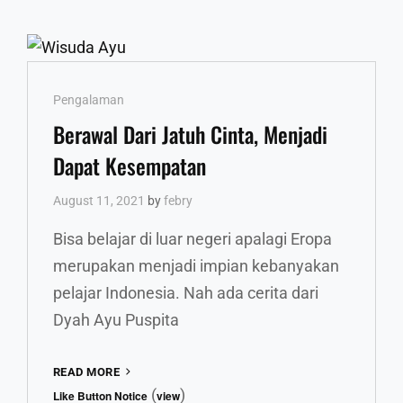
Cat
Pengalaman
Links
Berawal Dari Jatuh Cinta, Menjadi
Dapat Kesempatan
August 11, 2021
by
febry
Bisa belajar di luar negeri apalagi Eropa
merupakan menjadi impian kebanyakan
pelajar Indonesia. Nah ada cerita dari
Dyah Ayu Puspita
BERAWAL
READ MORE
DARI
(
)
Like Button Notice
view