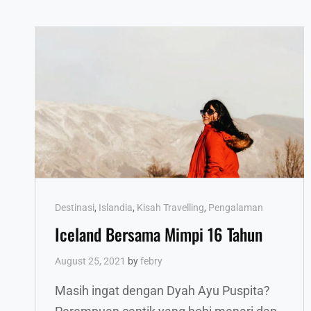
Cat
Destinasi
,
Islandia
,
Kisah Travelling
,
Pengalaman
Links
Iceland Bersama Mimpi 16 Tahun
August 25, 2021
by
febry
Masih ingat dengan Dyah Ayu Puspita?