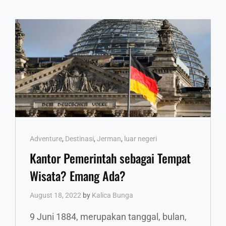
Cat
Adventure
,
Destinasi
,
Jerman
,
luar negeri
Links
Kantor Pemerintah sebagai Tempat
Wisata? Emang Ada?
August 18, 2022
by
Kalica Bunga
9 Juni 1884, merupakan tanggal, bulan,