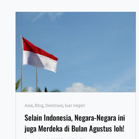
Cat
Asia
,
Blog
,
Destinasi
,
luar negeri
Links
Selain Indonesia, Negara-Negara ini
juga Merdeka di Bulan Agustus loh!