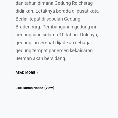
dan tahun dimana Gedung Reichstag
didirikan. Letaknya berada di pusat kota
Berlin, tepat di sebelah Gedung
Bradenburg. Pembangunan gedung ini
berlangsung selama 10 tahun. Dulunya,
gedung ini sempat dijadikan sebagai
gedung tempat parlemen kekaisaran
Jerman akan bersidang.
KANTOR
READ MORE
PEMERINTAH
SEBAGAI
(
)
Like Button Notice
view
TEMPAT
WISATA?
EMANG
ADA?