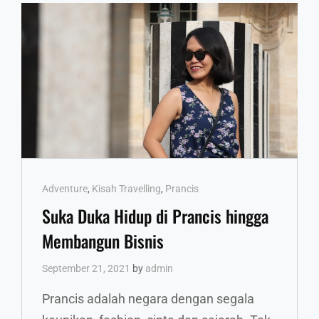
Cat
Adventure
,
Kisah Travelling
,
Prancis
Links
Suka Duka Hidup di Prancis hingga
Membangun Bisnis
September 21, 2021
by
admin
Prancis adalah negara dengan segala