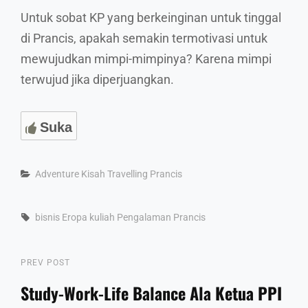
Untuk sobat KP yang berkeinginan untuk tinggal
di Prancis, apakah semakin termotivasi untuk
mewujudkan mimpi-mimpinya? Karena mimpi
terwujud jika diperjuangkan.
Suka
Categories
Adventure
Kisah Travelling
Prancis
Tags,
bisnis
Eropa
kuliah
Pengalaman
Prancis
Post
Previous
PREV POST
Post
Study-Work-Life Balance Ala Ketua PPI
navigation