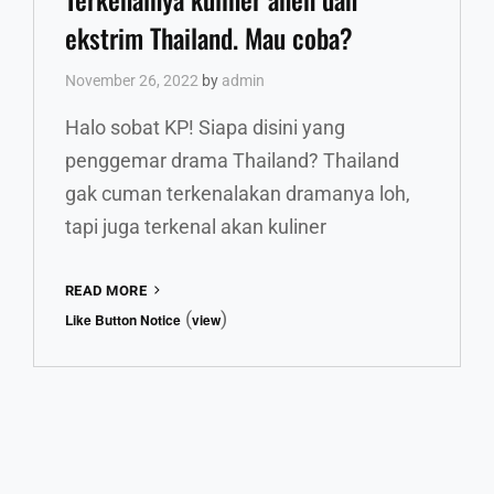
ekstrim Thailand. Mau coba?
November 26, 2022
by
admin
Halo sobat KP! Siapa disini yang
penggemar drama Thailand? Thailand
gak cuman terkenalakan dramanya loh,
tapi juga terkenal akan kuliner
TERKENALNYA
READ MORE
KULINER
(
)
Like Button Notice
view
ANEH
DAN
EKSTRIM
THAILAND.
MAU
COBA?