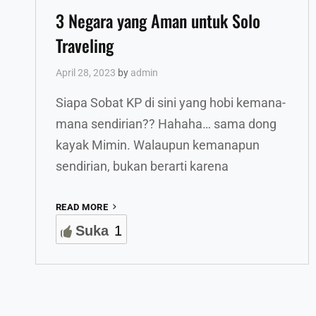
3 Negara yang Aman untuk Solo
Traveling
April 28, 2023
by
admin
Siapa Sobat KP di sini yang hobi kemana-
mana sendirian?? Hahaha… sama dong
kayak Mimin. Walaupun kemanapun
sendirian, bukan berarti karena
3
READ MORE
NEGARA
Suka
1
YANG
AMAN
UNTUK
SOLO
TRAVELING