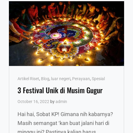
Cat
Artikel Riset
,
Blog
,
luar negeri
,
Perayaan
,
Spesial
Links
3 Festival Unik di Musim Gugur
October 16, 2022
by
admin
Hai hai, Sobat KP! Gimana nih kabarnya?
Masih semangat ‘kan buat jalani hari di
minggu ini? Pastinya kalian harus