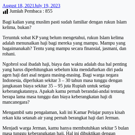
August 18, 2021
July 19, 2023
Jumlah Pembaca :
855
Bagi kalian yang muslim pasti sudah familiar dengan rukun Islam
kelima, bukan?
Teruntuk sobat KP yang belum mengetahui, rukun Islam kelima
adalah menunaikan haji bagi mereka yang mampu. Mampu yang
bagaimanakah? Tentu yang mampu secara finansial, jasmani, dan
rohani.
Ngobrol soal ibadah haji, biaya dan waktu adalah dua hal penting
yang harus diperhitungkan sebelum kita mendaftarkan diri pada
agen haji dari asal negara masing-masing. Bagi warga negara
Indonesia, diperlukan sekitar 3 – 30 tahun masa tunggu dengan
jangkauan biaya sekitar 35 – 95 juta Rupiah untuk setiap
keberangkatannya. Apakah kamu pernah berandai-andai tentang
berapa lama masa tunggu dan biaya keberangkatan haji di
mancanegara?
Mengambil satu pengalaman, kali ini Kamar Pelajar punya kisah
rekan kita setanah air yang pernah berangkat haji dari Jerman.
Menjadi warga Jerman, kamu hanya membutuhkan sekitar 5 bulan
masa tunggu keberangkatan haji. Hal ini dibuktikan dengan