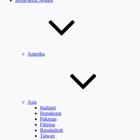
Serba-serbi Negara
Amerika
Asia
thailand
Hongkong
Pakistan
Filipina
Bangladesh
Taiwan