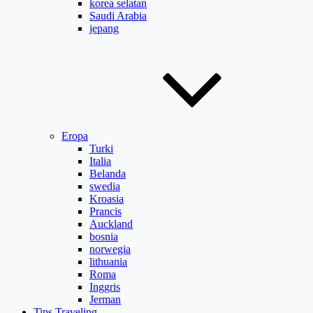
korea selatan
Saudi Arabia
jepang
Eropa
Turki
Italia
Belanda
swedia
Kroasia
Prancis
Auckland
bosnia
norwegia
lithuania
Roma
Inggris
Jerman
Tips Traveling