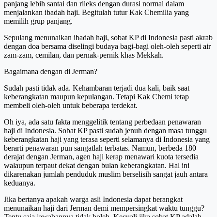
panjang lebih santai dan rileks dengan durasi normal dalam
menjalankan ibadah haji. Begitulah tutur Kak Chemilia yang
memilih grup panjang.
Sepulang menunaikan ibadah haji, sobat KP di Indonesia pasti akrab
dengan doa bersama diselingi budaya bagi-bagi oleh-oleh seperti air
zam-zam, cemilan, dan pernak-pernik khas Mekkah.
Bagaimana dengan di Jerman?
Sudah pasti tidak ada. Kehambaran terjadi dua kali, baik saat
keberangkatan maupun kepulangan. Tetapi Kak Chemi tetap
membeli oleh-oleh untuk beberapa terdekat.
Oh iya, ada satu fakta menggelitik tentang perbedaan penawaran
haji di Indonesia. Sobat KP pasti sudah jenuh dengan masa tunggu
keberangkatan haji yang terasa seperti selamanya di Indonesia yang
berarti penawaran pun sangatlah terbatas. Namun, berbeda 180
derajat dengan Jerman, agen haji kerap menawari kuota tersedia
walaupun terpaut dekat dengan bulan keberangkatan. Hal ini
dikarenakan jumlah penduduk muslim berselisih sangat jauh antara
keduanya.
Jika bertanya apakah warga asli Indonesia dapat berangkat
menunaikan haji dari Jerman demi mempersingkat waktu tunggu?
Tentu saja jawabannya tidak boleh. Kecuali jika sobat KP adalah