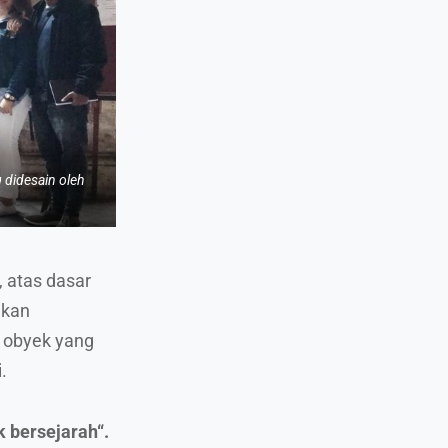
 didesain oleh
, atas dasar
akan
 obyek yang
.
k bersejarah“.