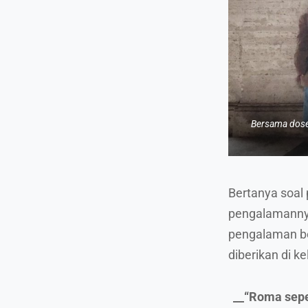
Bersama dosen
Bertanya soal 
pengalamannya
pengalaman be
diberikan di k
__“Roma sepe