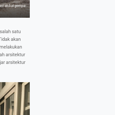
vasi akibat gempa
 salah satu
 Tidak akan
, melakukan
ah arsitektur
jar arsitektur