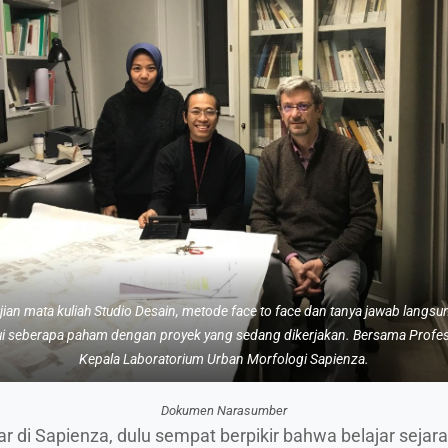
jian mata kuliah Studio Desain, metode
face to face
dan tanya jawab langsu
i seberapa paham dengan proyek yang sedang dikerjakan. Bersama Profesor
Kepala Laboratorium Urban Morfologi Sapienza.
Dokumen Narasumber
r di Sapienza, dulu sempat berpikir bahwa belajar sejar