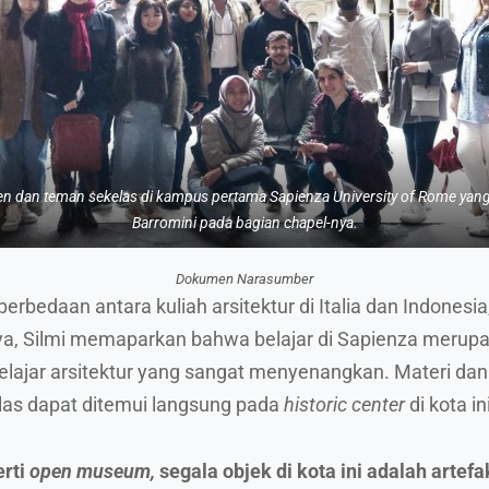
 dan teman sekelas di kampus pertama Sapienza University of Rome yang
Barromini pada bagian
chapel
-nya.
Dokumen Narasumber
perbedaan antara kuliah arsitektur di Italia dan Indonesia
, Silmi memaparkan bahwa belajar di Sapienza merup
lajar arsitektur yang sangat menyenangkan. Materi dan
elas dapat ditemui langsung pada
historic center
di kota ini
rti
open museum,
segala objek di kota ini adalah artefa