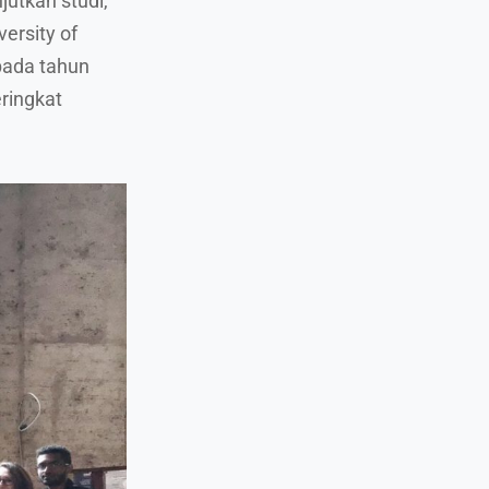
utkan studi,
ersity of
pada tahun
ringkat