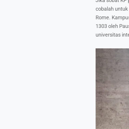
Jika sobat KP
cobalah untuk
Rome. Kampus 
1303 oleh Paus
universitas int