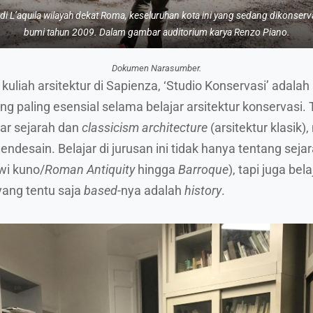
di L’aquila wilayah dekat Roma, keseluruhan kota ini yang sedang dikonser
bumi tahun 2009. Dalam gambar auditorium karya Renzo Piano.
Dokumen Narasumber.
kuliah arsitektur di Sapienza, ‘Studio Konservasi’ adalah
ng paling esensial selama belajar arsitektur konservasi.
ajar sejarah dan
classicism architecture
(arsitektur klasik)
endesain. Belajar di jurusan ini tidak hanya tentang sejar
i kuno/
Roman Antiquity
hingga
Barroque
), tapi juga bela
yang tentu saja
based
-nya adalah
history
.