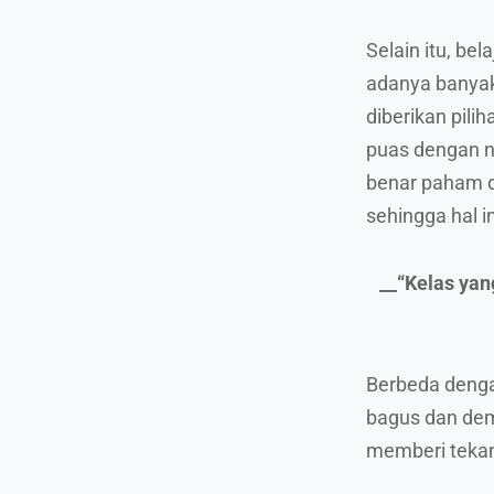
Selain itu, b
adanya banyak
diberikan pili
puas dengan ni
benar paham d
sehingga hal i
__“Kelas yan
Berbeda denga
bagus dan dem
memberi teka