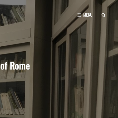
SEARCH
MENU
y of Rome