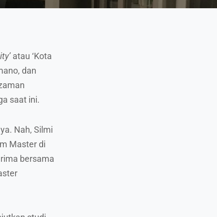
ity’
atau ‘Kota
mano, dan
 zaman
a saat ini.
ya. Nah, Silmi
am Master di
terima bersama
aster