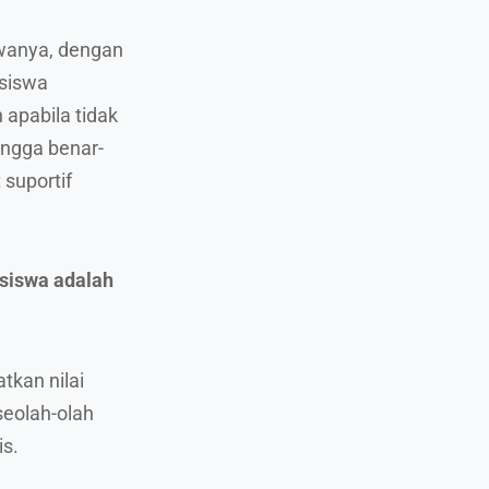
swanya, dengan
siswa
 apabila tidak
ingga benar-
suportif
iswa adalah
tkan nilai
seolah-olah
s.