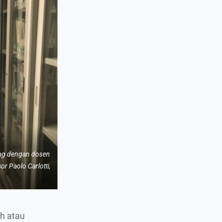
ng dengan dosen
 Paolo Carlotti,
ah atau