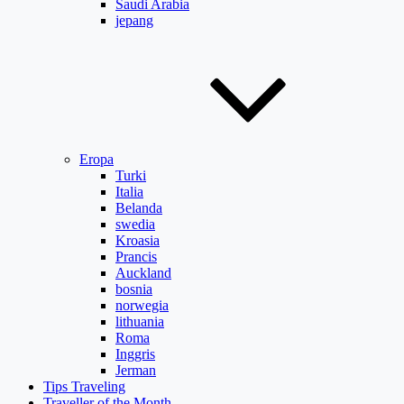
Saudi Arabia
jepang
Eropa
Turki
Italia
Belanda
swedia
Kroasia
Prancis
Auckland
bosnia
norwegia
lithuania
Roma
Inggris
Jerman
Tips Traveling
Traveller of the Month