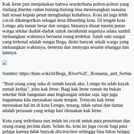
Kak Irene pun menjelaskan bahwa sesederhana pohon-pohon yang
rindang disertai cuitan burung-burung bisa menenangkan suasana
hati sesaat kepala penat menghadapi kuliahnya. Kota ini juga lebih
cocok dikategorikan sebagai desa dibanding kota. Di tengah kota
Lemgo ada taman besar dan sungai, biasanya disaat musim panas
warga sekitar duduk-duduk untuk menikmati segarnya udara sambil
meluangkan waktunya bersama orang terdekat. Salah satu sungai
yang terkenal adalah sungai Bega, disini banyak sekali warga yang
meluangkan waktunya, bertemu dan menyapa sesame tetangga dan
lainnya.
Sumber: https://hmn.wiki/id/Bega_River%2C_Romania_and_Serbia
“Buat orang yang suka di rumah kayak aku, Lemgo itu udah kayak
rumah kedua”, jelas kak Irene. Bagi kak Irene rumah itu bukan
sekedar fisik bangunan atau lingkungan sekitar saja, tapi juga
bagaimana kita merasakan suatu tempat. Ternyata kak Irene
merasakan hal itu di kota Lemgo, tenang, tidak ramai dan damai
adalah perasaan yang setiap hari dirasakan kak Irene.
Kota yang sederhana nan indah ini cocok untuk para pensiunan dan
orang-orang pecinta alam. Selain itu, kota ini juga cocok bagi para
pelajar karena tidak banyak
disctraction
sehingga bisa fokus belajar.