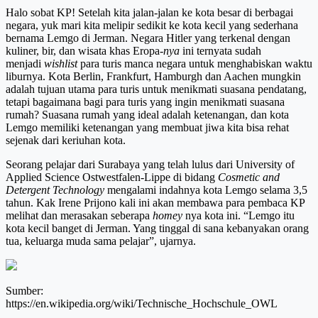
Halo sobat KP! Setelah kita jalan-jalan ke kota besar di berbagai
negara, yuk mari kita melipir sedikit ke kota kecil yang sederhana
bernama Lemgo di Jerman. Negara Hitler yang terkenal dengan
kuliner, bir, dan wisata khas Eropa-
nya
ini ternyata sudah
menjadi
wishlist
para turis manca negara untuk menghabiskan waktu
liburnya. Kota Berlin, Frankfurt, Hamburgh dan Aachen mungkin
adalah tujuan utama para turis untuk menikmati suasana pendatang,
tetapi bagaimana bagi para turis yang ingin menikmati suasana
rumah? Suasana rumah yang ideal adalah ketenangan, dan kota
Lemgo memiliki ketenangan yang membuat jiwa kita bisa rehat
sejenak dari keriuhan kota.
Seorang pelajar dari Surabaya yang telah lulus dari University of
Applied Science Ostwestfalen-Lippe di bidang
Cosmetic and
Detergent Technology
mengalami indahnya kota Lemgo selama 3,5
tahun. Kak Irene Prijono kali ini akan membawa para pembaca KP
melihat dan merasakan seberapa
homey
nya kota ini. “Lemgo itu
kota kecil banget di Jerman. Yang tinggal di sana kebanyakan orang
tua, keluarga muda sama pelajar”, ujarnya.
Sumber:
https://en.wikipedia.org/wiki/Technische_Hochschule_OWL