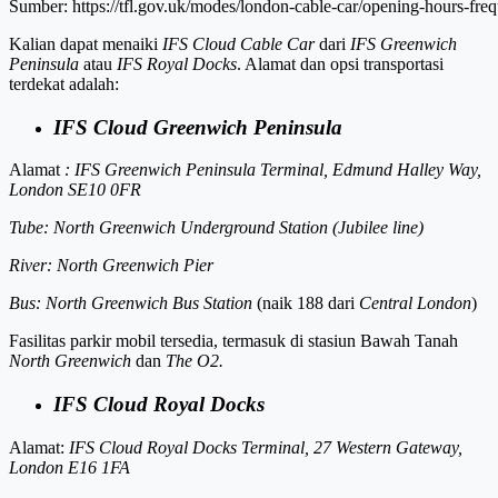
Sumber: https://tfl.gov.uk/modes/london-cable-car/opening-hours-fre
Kalian dapat menaiki
IFS Cloud Cable Car
dari
IFS Greenwich
Peninsula
atau
IFS Royal Docks
. Alamat dan opsi transportasi
terdekat adalah:
IFS Cloud Greenwich Peninsula
Alamat
: IFS Greenwich Peninsula Terminal, Edmund Halley Way,
London SE10 0FR
Tube: North Greenwich Underground Station (Jubilee line)
River: North Greenwich Pier
Bus: North Greenwich Bus Station
(naik 188 dari
Central London
)
Fasilitas parkir mobil tersedia, termasuk di stasiun Bawah Tanah
North Greenwich
dan
The O2.
IFS Cloud Royal Docks
Alamat:
IFS Cloud Royal Docks Terminal, 27 Western Gateway,
London E16 1FA