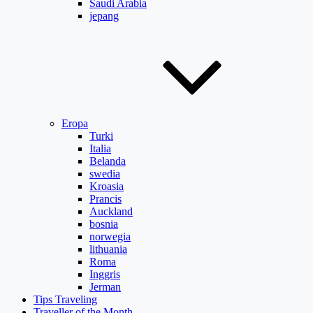
Saudi Arabia
jepang
Eropa
Turki
Italia
Belanda
swedia
Kroasia
Prancis
Auckland
bosnia
norwegia
lithuania
Roma
Inggris
Jerman
Tips Traveling
Traveller of the Month