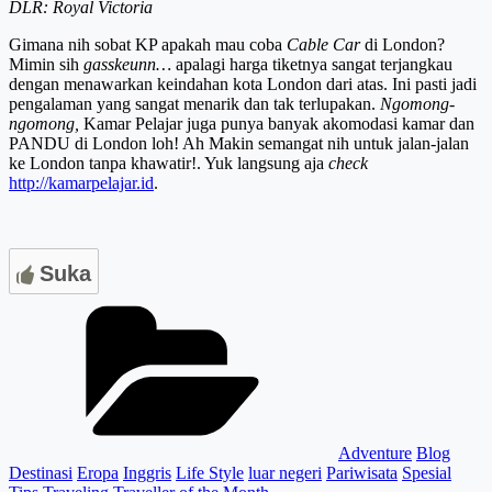
DLR: Royal Victoria
Gimana nih sobat KP apakah mau coba
Cable Car
di London?
Mimin sih
gasskeunn…
apalagi harga tiketnya sangat terjangkau
dengan menawarkan keindahan kota London dari atas. Ini pasti jadi
pengalaman yang sangat menarik dan tak terlupakan.
Ngomong-
ngomong,
Kamar Pelajar juga punya banyak akomodasi kamar dan
PANDU di London loh! Ah Makin semangat nih untuk jalan-jalan
ke London tanpa khawatir!. Yuk langsung aja
check
http://kamarpelajar.id
.
Suka
Categories
Adventure
Blog
Destinasi
Eropa
Inggris
Life Style
luar negeri
Pariwisata
Spesial