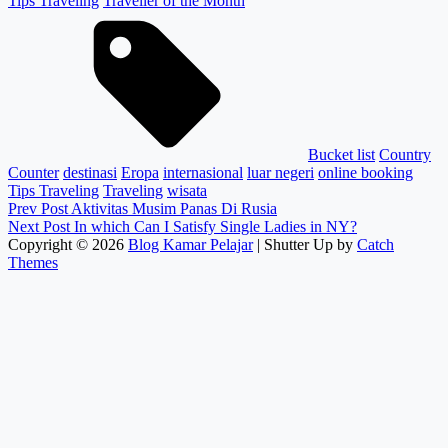
Tips Traveling
Traveller of the Month
Tags,
Bucket list
Country
Counter
destinasi
Eropa
internasional
luar negeri
online booking
Tips Traveling
Traveling
wisata
Post
Previous
Prev Post
Aktivitas Musim Panas Di Rusia
Post
Next
Next Post
In which Can I Satisfy Single Ladies in NY?
navigation
Post
Copyright © 2026
Blog Kamar Pelajar
|
Shutter Up by
Catch
Themes