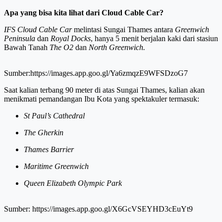
Apa yang bisa kita lihat dari Cloud Cable Car?
IFS Cloud Cable Car
melintasi Sungai Thames antara
Greenwich
Peninsula
dan
Royal Docks
, hanya 5 menit berjalan kaki dari stasiun
Bawah Tanah
The O2
dan
North Greenwich.
Sumber:https://images.app.goo.gl/Ya6zmqzE9WFSDzoG7
Saat kalian terbang 90 meter di atas Sungai Thames, kalian akan
menikmati pemandangan Ibu Kota yang spektakuler termasuk:
St Paul’s Cathedral
The Gherkin
Thames Barrier
Maritime Greenwich
Queen Elizabeth Olympic Park
Sumber: https://images.app.goo.gl/X6GcVSEYHD3cEuYt9