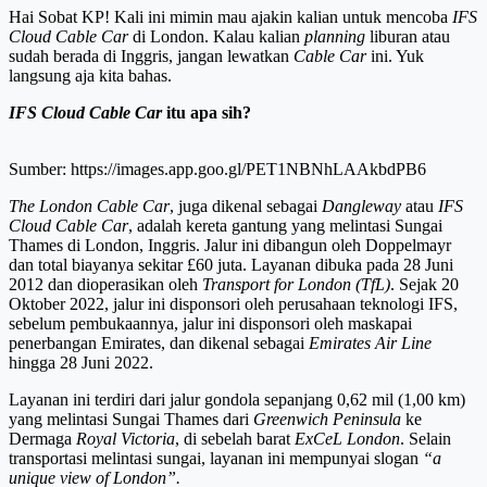
Hai Sobat KP! Kali ini mimin mau ajakin kalian untuk mencoba
IFS
Cloud Cable Car
di London. Kalau kalian
planning
liburan atau
sudah berada di Inggris, jangan lewatkan
Cable Car
ini. Yuk
langsung aja kita bahas.
IFS Cloud Cable Car
itu apa sih?
Sumber: https://images.app.goo.gl/PET1NBNhLAAkbdPB6
The London Cable Car
, juga dikenal sebagai
Dangleway
atau
IFS
Cloud Cable Car
, adalah kereta gantung yang melintasi Sungai
Thames di London, Inggris. Jalur ini dibangun oleh Doppelmayr
dan total biayanya sekitar £60 juta. Layanan dibuka pada 28 Juni
2012 dan dioperasikan oleh
Transport for London (TfL)
. Sejak 20
Oktober 2022, jalur ini disponsori oleh perusahaan teknologi IFS,
sebelum pembukaannya, jalur ini disponsori oleh maskapai
penerbangan Emirates, dan dikenal sebagai
Emirates Air Line
hingga 28 Juni 2022.
Layanan ini terdiri dari jalur gondola sepanjang 0,62 mil (1,00 km)
yang melintasi Sungai Thames dari
Greenwich Peninsula
ke
Dermaga
Royal Victoria
, di sebelah barat
ExCeL London
. Selain
transportasi melintasi sungai, layanan ini mempunyai slogan
“a
unique view of London”
.