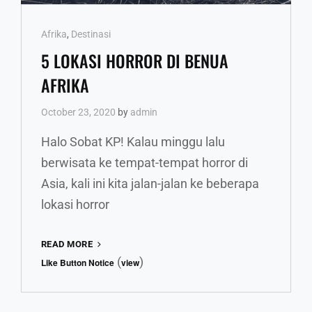
Cat
Afrika
,
Destinasi
Links
5 LOKASI HORROR DI BENUA
AFRIKA
October 23, 2020
by
admin
Halo Sobat KP! Kalau minggu lalu
berwisata ke tempat-tempat horror di
Asia, kali ini kita jalan-jalan ke beberapa
lokasi horror
5
READ MORE
LOKASI
(
)
Like Button Notice
view
HORROR
DI
BENUA