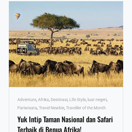
Cat
Adventure
,
Afrika
,
Destinasi
,
Life Style
,
luar negeri
,
Links
Pariwisata
,
Travel Newbie
,
Traveller of the Month
Yuk Intip Taman Nasional dan Safari
Terbaik di Benua Afrika!