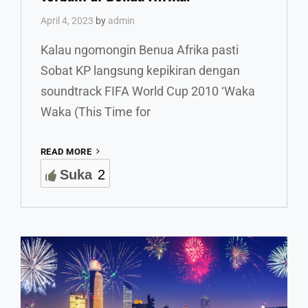
April 4, 2023
by
admin
Kalau ngomongin Benua Afrika pasti
Sobat KP langsung kepikiran dengan
soundtrack FIFA World Cup 2010 ‘Waka
Waka (This Time for
YUK
READ MORE
INTIP
Suka
2
TAMAN
NASIONAL
DAN
SAFARI
TERBAIK
DI
BENUA
AFRIKA!