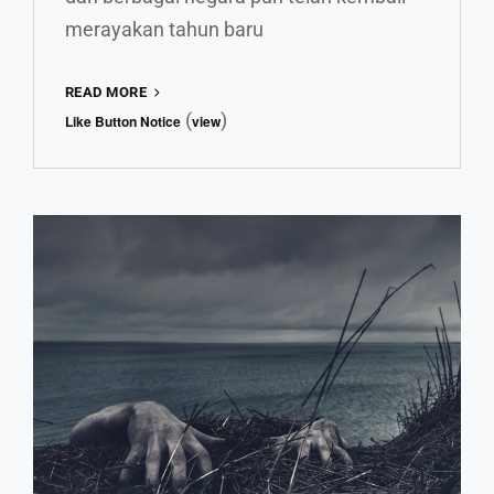
merayakan tahun baru
REKOMENDASI
READ MORE
PERAYAAN
(
)
Like Button Notice
view
TAHUN
DI
BERBAGAI
BELAHAN
DUNIA