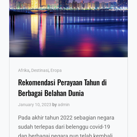
Cat
Afrika
,
Destinasi
,
Eropa
Links
Rekomendasi Perayaan Tahun di
Berbagai Belahan Dunia
January 10, 2023
by
admin
Pada akhir tahun 2022 sebagian negara
sudah terlepas dari belenggu covid-19
dan berbagai negara pun telah kembali