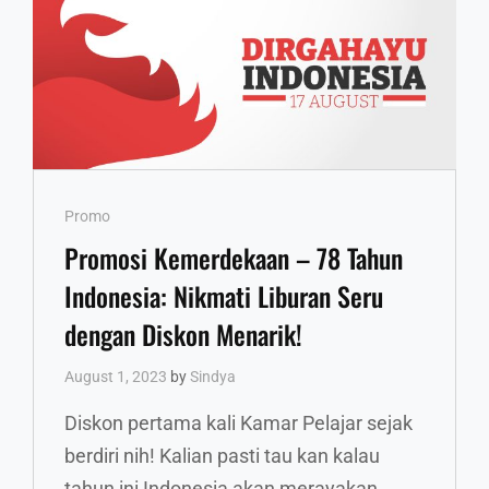
Cat
Promo
Links
Promosi Kemerdekaan – 78 Tahun
Indonesia: Nikmati Liburan Seru
dengan Diskon Menarik!
August 1, 2023
by
Sindya
Diskon pertama kali Kamar Pelajar sejak
berdiri nih! Kalian pasti tau kan kalau
tahun ini Indonesia akan merayakan