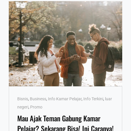
Cat
Bisnis
,
Business
,
Info Kamar Pelajar
,
Info Terkini
,
luar
Links
negeri
,
Promo
Mau Ajak Teman Gabung Kamar
Pelajar? Sekarang Bisa! Ini Caranya!