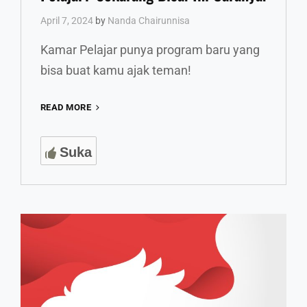
April 7, 2024
by
Nanda Chairunnisa
Kamar Pelajar punya program baru yang
bisa buat kamu ajak teman!
MAU
READ MORE
AJAK
TEMAN
Suka
GABUNG
KAMAR
PELAJAR?
SEKARANG
BISA!
INI
CARANYA!