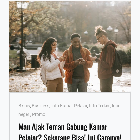
Cat
Bisnis
,
Business
,
Info Kamar Pelajar
,
Info Terkini
,
luar
Links
negeri
,
Promo
Mau Ajak Teman Gabung Kamar
Pelajar? Sekarang Bisa! Ini Caranya!