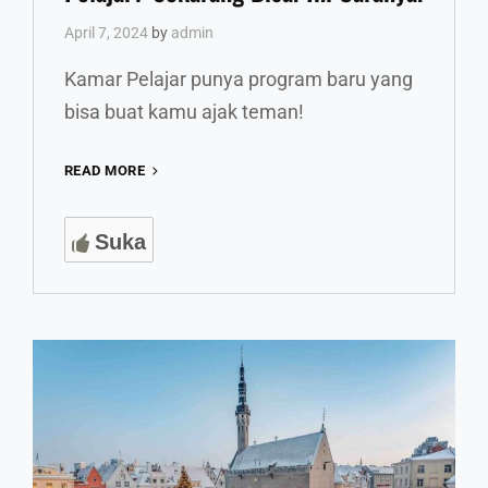
April 7, 2024
by
admin
Kamar Pelajar punya program baru yang
bisa buat kamu ajak teman!
MAU
READ MORE
AJAK
TEMAN
Suka
GABUNG
KAMAR
PELAJAR?
SEKARANG
BISA!
INI
CARANYA!