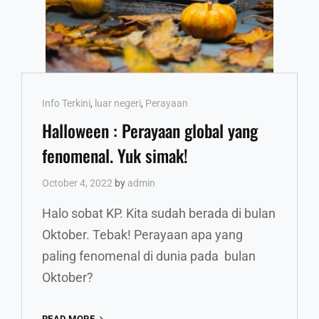
Cat
Info Terkini
,
luar negeri
,
Perayaan
Links
Halloween : Perayaan global yang
fenomenal. Yuk simak!
October 4, 2022
by
admin
Halo sobat KP. Kita sudah berada di bulan
Oktober. Tebak! Perayaan apa yang
paling fenomenal di dunia pada bulan
Oktober?
HALLOWEEN
READ MORE