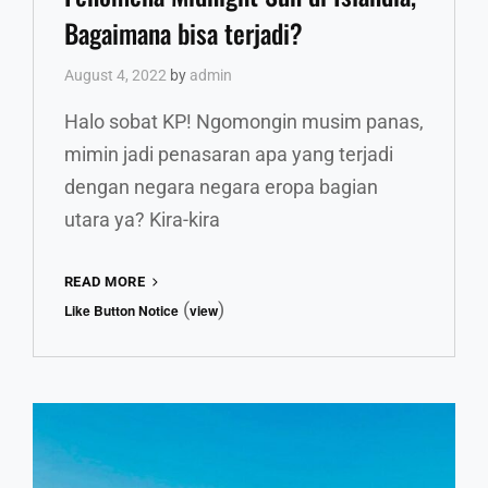
Bagaimana bisa terjadi?
August 4, 2022
by
admin
Halo sobat KP! Ngomongin musim panas,
mimin jadi penasaran apa yang terjadi
dengan negara negara eropa bagian
utara ya? Kira-kira
FENOMENA
READ MORE
MIDNIGHT
(
)
Like Button Notice
view
SUN
DI
ISLANDIA,
BAGAIMANA
BISA
FEAT
TERJADI?