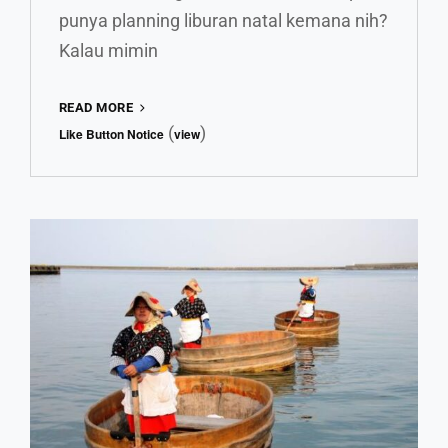
punya planning liburan natal kemana nih?
Kalau mimin
DAFTAR
READ MORE
CHRISTMAS
(
)
Like Button Notice
view
MARKET
TERINDAH
DI
EROPA
BARAT