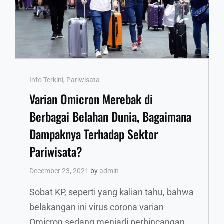
Cat
Info Terkini
,
Pariwisata
Links
Varian Omicron Merebak di
Berbagai Belahan Dunia, Bagaimana
Dampaknya Terhadap Sektor
Pariwisata?
December 23, 2021
by
admin
Sobat KP, seperti yang kalian tahu, bahwa
belakangan ini virus corona varian
Omicron sedang menjadi perbincangan