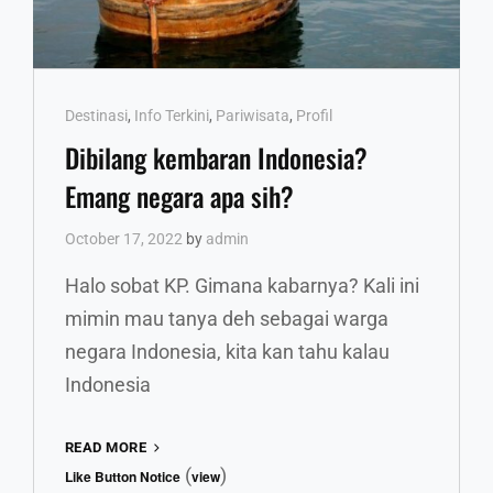
Cat
Destinasi
,
Info Terkini
,
Pariwisata
,
Profil
Links
Dibilang kembaran Indonesia?
Emang negara apa sih?
October 17, 2022
by
admin
Halo sobat KP. Gimana kabarnya? Kali ini
mimin mau tanya deh sebagai warga
negara Indonesia, kita kan tahu kalau
Indonesia
DIBILANG
READ MORE
KEMBARAN
(
)
Like Button Notice
view
INDONESIA?