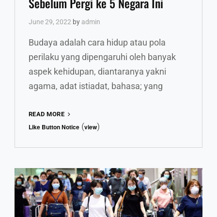
Sebelum Pergi ke 5 Negara Ini
June 29, 2022
by
admin
Budaya adalah cara hidup atau pola
perilaku yang dipengaruhi oleh banyak
aspek kehidupan, diantaranya yakni
agama, adat istiadat, bahasa; yang
HAL-
READ MORE
HAL
(
)
Like Button Notice
view
YANG
WAJIB
DIKETAHUI
SEBELUM
PERGI
KE
5
NEGARA
INI