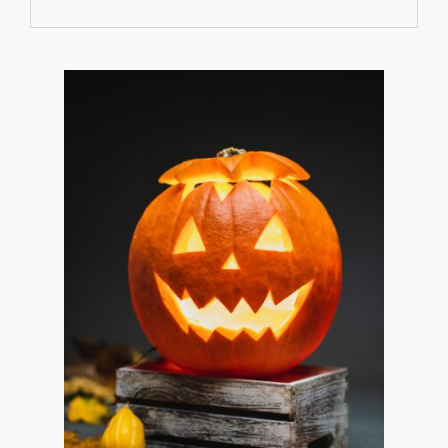
EMANG
NEGARA
APA
SIH?