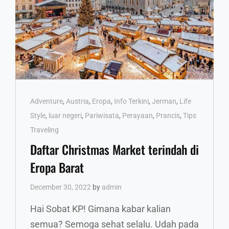
Cat
Adventure
,
Austria
,
Eropa
,
Info Terkini
,
Jerman
,
Life
Links
Style
,
luar negeri
,
Pariwisata
,
Perayaan
,
Prancis
,
Tips
Traveling
Daftar Christmas Market terindah di
Eropa Barat
December 30, 2022
by
admin
Hai Sobat KP! Gimana kabar kalian
semua? Semoga sehat selalu. Udah pada