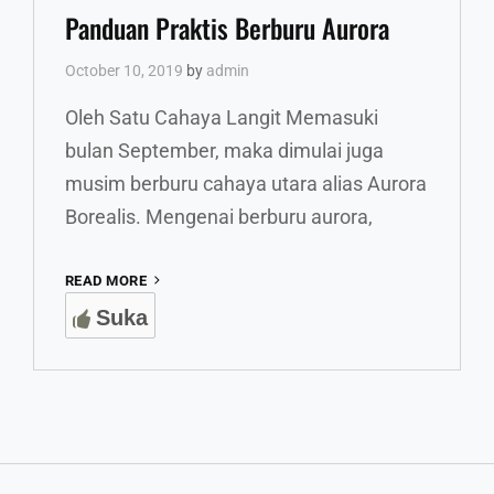
Links
Panduan Praktis Berburu Aurora
October 10, 2019
by
admin
Oleh Satu Cahaya Langit Memasuki
bulan September, maka dimulai juga
musim berburu cahaya utara alias Aurora
Borealis. Mengenai berburu aurora,
PANDUAN
READ MORE
PRAKTIS
Suka
BERBURU
AURORA