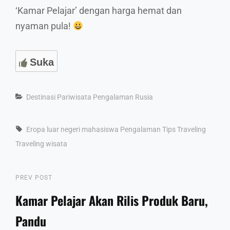
‘Kamar Pelajar’ dengan harga hemat dan
nyaman pula!
Suka
Categories
Destinasi
Pariwisata
Pengalaman
Rusia
Tags,
Eropa
luar negeri
mahasiswa
Pengalaman
Tips Traveling
Traveling
wisata
Post
Previous
PREV POST
Post
Kamar Pelajar Akan Rilis Produk Baru,
navigation
Pandu