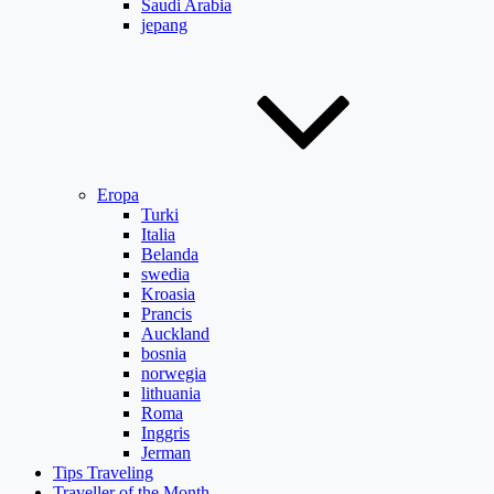
Saudi Arabia
jepang
Eropa
Turki
Italia
Belanda
swedia
Kroasia
Prancis
Auckland
bosnia
norwegia
lithuania
Roma
Inggris
Jerman
Tips Traveling
Traveller of the Month