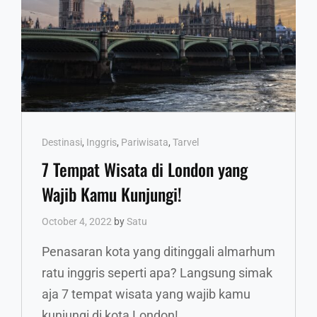
Cat
Destinasi
,
Inggris
,
Pariwisata
,
Tarvel
Links
7 Tempat Wisata di London yang
Wajib Kamu Kunjungi!
October 4, 2022
by
Satu
Penasaran kota yang ditinggali almarhum
ratu inggris seperti apa? Langsung simak
aja 7 tempat wisata yang wajib kamu
kunjungi di kota London!