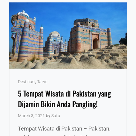
DI
DUNIA
PEMANDU,
DARI
KEPULAUAN
SERIBU
HINGGA
SWEDIA
Cat
Destinasi
,
Tarvel
Links
5 Tempat Wisata di Pakistan yang
Dijamin Bikin Anda Pangling!
March 3, 2021
by
Satu
Tempat Wisata di Pakistan – Pakistan,