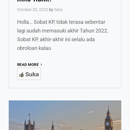
October 30, 2022
by
Satu
Holla… Sobat KP, tidak terasa sebentar
lagi sudah memasuki akhir Tahun 2022.
Sobat KP, akhir-akhir ini selalu ada
obroloan kalau
PENERIMA
READ MORE
BEASISWA
Suka
LUAR
NEGERI
MELAKUKAN
JALAN-
JALAN,
ETIS
ATAU
TIDAK?