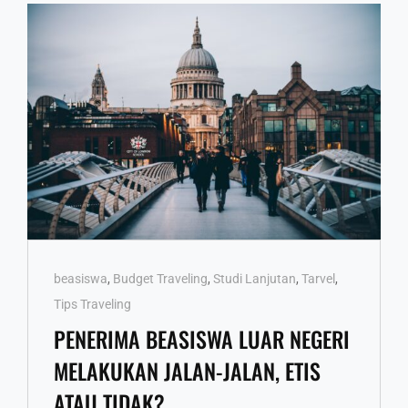
Cat
beasiswa
,
Budget Traveling
,
Studi Lanjutan
,
Tarvel
,
Links
Tips Traveling
PENERIMA BEASISWA LUAR NEGERI
MELAKUKAN JALAN-JALAN, ETIS
ATAU TIDAK?