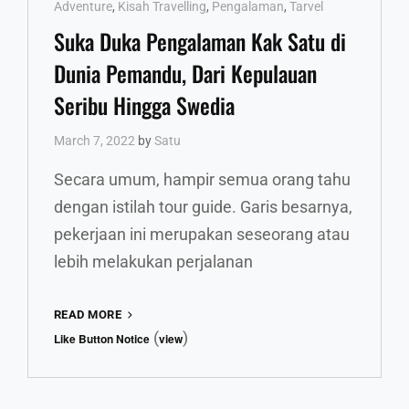
Cat
Adventure
,
Kisah Travelling
,
Pengalaman
,
Tarvel
Links
Suka Duka Pengalaman Kak Satu di
Dunia Pemandu, Dari Kepulauan
Seribu Hingga Swedia
March 7, 2022
by
Satu
Secara umum, hampir semua orang tahu
dengan istilah tour guide. Garis besarnya,
pekerjaan ini merupakan seseorang atau
lebih melakukan perjalanan
SUKA
READ MORE
DUKA
(
)
Like Button Notice
view
PENGALAMAN
KAK
SATU