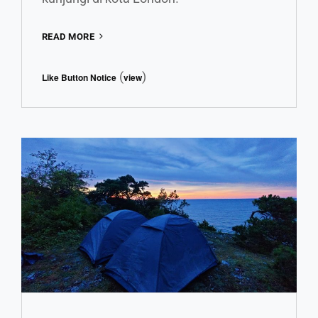
7
READ MORE
TEMPAT
WISATA
(
)
Like Button Notice
view
DI
LONDON
YANG
WAJIB
KAMU
KUNJUNGI!