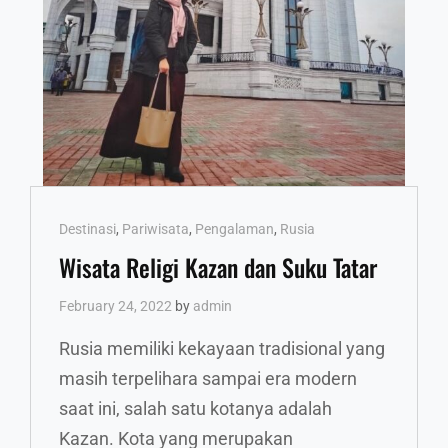
Cat
Destinasi
,
Pariwisata
,
Pengalaman
,
Rusia
Links
Wisata Religi Kazan dan Suku Tatar
February 24, 2022
by
admin
Rusia memiliki kekayaan tradisional yang
masih terpelihara sampai era modern
saat ini, salah satu kotanya adalah
Kazan. Kota yang merupakan