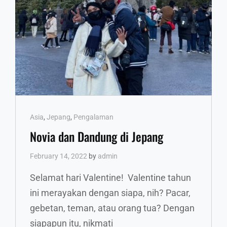
Cat
Asia
,
Jepang
,
Pengalaman
Links
Novia dan Dandung di Jepang
February 14, 2022
by
admin
Selamat hari Valentine! Valentine tahun
ini merayakan dengan siapa, nih? Pacar,
gebetan, teman, atau orang tua? Dengan
siapapun itu, nikmati