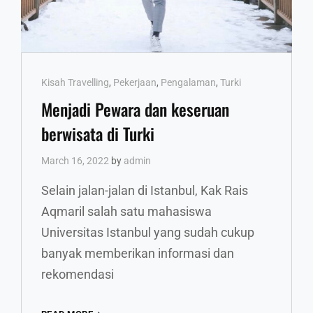
Cat
Kisah Travelling
,
Pekerjaan
,
Pengalaman
,
Turki
Links
Menjadi Pewara dan keseruan
berwisata di Turki
March 16, 2022
by
admin
Selain jalan-jalan di Istanbul, Kak Rais
Aqmaril salah satu mahasiswa
Universitas Istanbul yang sudah cukup
banyak memberikan informasi dan
rekomendasi