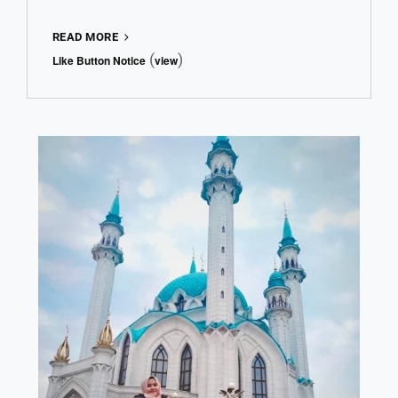
PENDIDIKAN,
READ MORE
KARIER,
(
)
Like Button Notice
view
DAN
VLOG
WISATA
DI
LONDON