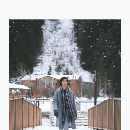
DAN
PENGALAMAN
JADI
DESAIN
INTERIOR