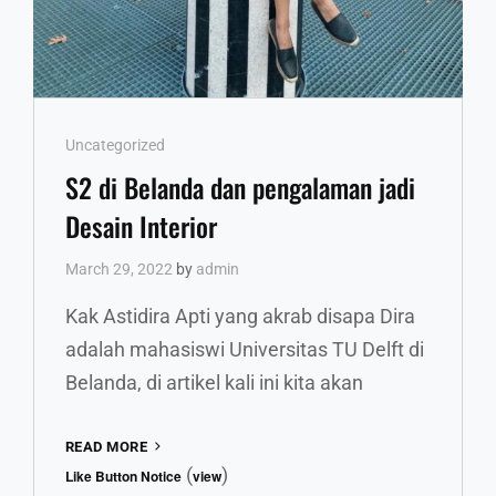
Cat
Uncategorized
Links
S2 di Belanda dan pengalaman jadi
Desain Interior
March 29, 2022
by
admin
Kak Astidira Apti yang akrab disapa Dira
adalah mahasiswi Universitas TU Delft di
Belanda, di artikel kali ini kita akan
S2
READ MORE
DI
(
)
Like Button Notice
view
BELANDA