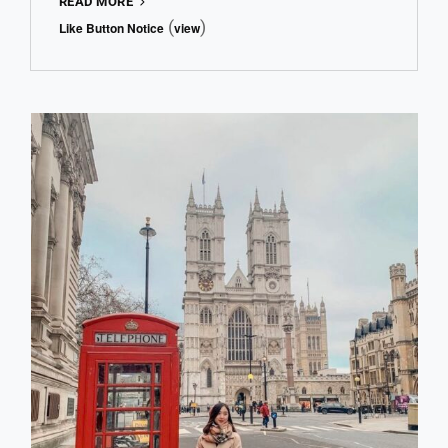
MENJADI
READ MORE
PEWARA
(
)
Like Button Notice
view
DAN
KESERUAN
BERWISATA
DI
TURKI