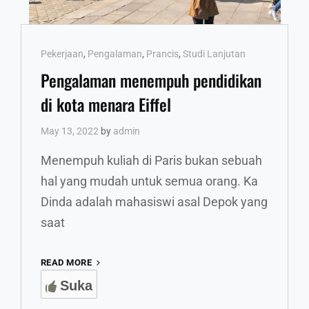
Cat
Pekerjaan
,
Pengalaman
,
Prancis
,
Studi Lanjutan
Links
Pengalaman menempuh pendidikan
di kota menara Eiffel
May 13, 2022
by
admin
Menempuh kuliah di Paris bukan sebuah
hal yang mudah untuk semua orang. Ka
Dinda adalah mahasiswi asal Depok yang
saat
PENGALAMAN
READ MORE
MENEMPUH
Suka
PENDIDIKAN
DI