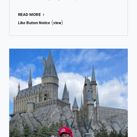
WISATA
READ MORE
RELIGI
(
)
Like Button Notice
view
KAZAN
DAN
SUKU
TATAR