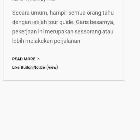
Secara umum, hampir semua orang tahu
dengan istilah tour guide. Garis besarnya,
pekerjaan ini merupakan seseorang atau
lebih melakukan perjalanan
SUKA
READ MORE
DUKA
(
)
Like Button Notice
view
PENGALAMAN
KAK
SATU
DI
DUNIA
PEMANDU,
DARI
KEPULAUAN
SERIBU
HINGGA
SWEDIA