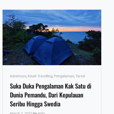
Cat
Adventure
,
Kisah Travelling
,
Pengalaman
,
Tarvel
Links
Suka Duka Pengalaman Kak Satu di
Dunia Pemandu, Dari Kepulauan
Seribu Hingga Swedia
March 7, 2022
by
Aldo