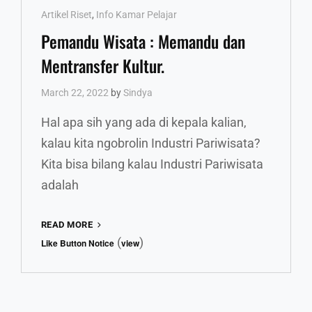
Cat
Artikel Riset
,
Info Kamar Pelajar
Links
Pemandu Wisata : Memandu dan
Mentransfer Kultur.
March 22, 2022
by
Sindya
Hal apa sih yang ada di kepala kalian,
kalau kita ngobrolin Industri Pariwisata?
Kita bisa bilang kalau Industri Pariwisata
adalah
PEMANDU
READ MORE
WISATA
(
)
Like Button Notice
view
:
MEMANDU
DAN
MENTRANSFER
KULTUR.