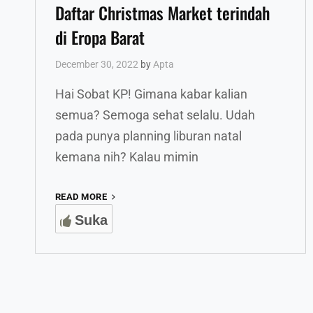
Daftar Christmas Market terindah
di Eropa Barat
December 30, 2022
by
Apta
Hai Sobat KP! Gimana kabar kalian
semua? Semoga sehat selalu. Udah
pada punya planning liburan natal
kemana nih? Kalau mimin
DAFTAR
READ MORE
CHRISTMAS
Suka
MARKET
TERINDAH
DI
EROPA
BARAT