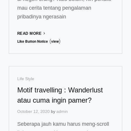
mau cerita tentang pengalaman
pribadinya ngerasain
PERTAMA
READ MORE
KALI
(
)
Like Button Notice
view
NGERASAIN
GEMPA
DI
OSAKA
JEPANG
Cat
Life Style
Links
Motif travelling : Wanderlust
atau cuma ingin pamer?
October 12, 2020
by
admin
Seberapa jauh kamu harus meng-scroll