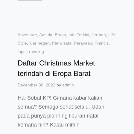
TERENAK
DI
CHINATOWN
LONDON
Cat
Adventure
,
Austria
,
Eropa
,
Info Terkini
,
Jerman
,
Life
Links
Style
,
luar negeri
,
Pariwisata
,
Perayaan
,
Prancis
,
Tips Traveling
Daftar Christmas Market
terindah di Eropa Barat
December 30, 2022
by
admin
Hai Sobat KP! Gimana kabar kalian
semua? Semoga sehat selalu. Udah
pada punya planning liburan natal
kemana nih? Kalau mimin