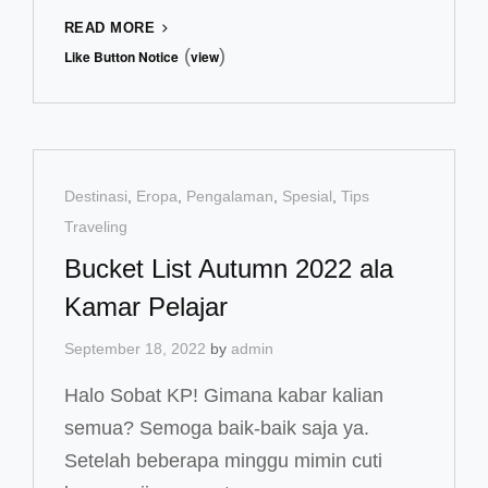
DAFTAR
READ MORE
CHRISTMAS
(
)
Like Button Notice
view
MARKET
TERINDAH
DI
EROPA
BARAT
Cat
Destinasi
,
Eropa
,
Pengalaman
,
Spesial
,
Tips
Links
Traveling
Bucket List Autumn 2022 ala
Kamar Pelajar
September 18, 2022
by
admin
Halo Sobat KP! Gimana kabar kalian
semua? Semoga baik-baik saja ya.
Setelah beberapa minggu mimin cuti