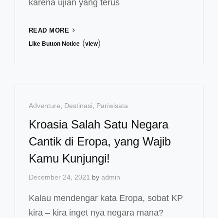
karena ujian yang terus
BUCKET
READ MORE
LIST
(
)
Like Button Notice
view
AUTUMN
2022
ALA
KAMAR
PELAJAR
Cat
Adventure
,
Destinasi
,
Pariwisata
Links
Kroasia Salah Satu Negara
Cantik di Eropa, yang Wajib
Kamu Kunjungi!
December 24, 2021
by
admin
Kalau mendengar kata Eropa, sobat KP
kira – kira inget nya negara mana?