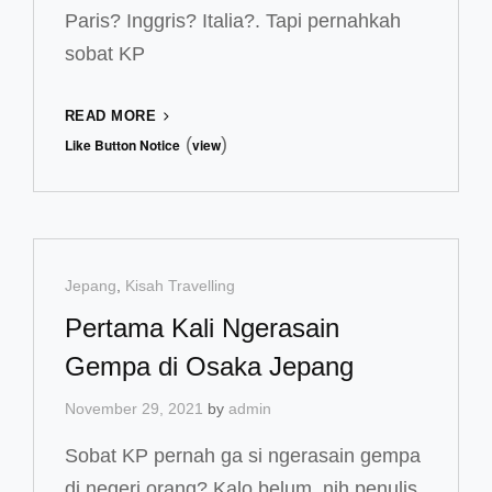
Paris? Inggris? Italia?. Tapi pernahkah
sobat KP
KROASIA
READ MORE
SALAH
(
)
Like Button Notice
view
SATU
NEGARA
CANTIK
DI
EROPA,
YANG
Cat
Jepang
,
Kisah Travelling
WAJIB
Links
Pertama Kali Ngerasain
KAMU
KUNJUNGI!
Gempa di Osaka Jepang
November 29, 2021
by
admin
Sobat KP pernah ga si ngerasain gempa
di negeri orang? Kalo belum, nih penulis