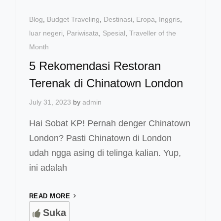
Cat
Blog
,
Budget Traveling
,
Destinasi
,
Eropa
,
Inggris
,
Links
luar negeri
,
Pariwisata
,
Spesial
,
Traveller of the
Month
5 Rekomendasi Restoran
Terenak di Chinatown London
July 31, 2023
by
admin
Hai Sobat KP! Pernah denger Chinatown
London? Pasti Chinatown di London
udah ngga asing di telinga kalian. Yup,
ini adalah
5
READ MORE
REKOMENDASI
Suka
RESTORAN